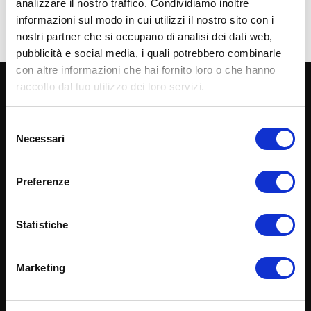
analizzare il nostro traffico. Condividiamo inoltre
informazioni sul modo in cui utilizzi il nostro sito con i
nostri partner che si occupano di analisi dei dati web,
pubblicità e social media, i quali potrebbero combinarle
con altre informazioni che hai fornito loro o che hanno
raccolto dal tuo utilizzo dei loro servizi.
Selezione
Necessari
del
LINK UTILI
consenso
ACQUISTA ORA
Preferenze
CHI SIAMO
Statistiche
DICONO DI NOI
CONSULENZA
Marketing
I CORSI