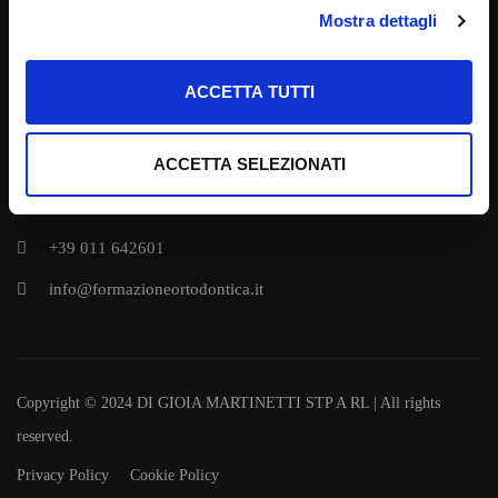
Mostra dettagli
Video Corso Clincheck Design
Video Corso Clincheck PRO 6.0
ACCETTA TUTTI
Clincheck Design + Clincheck PRO 6.0
Video Corso Miniviti IZC
ACCETTA SELEZIONATI
CONTATTI
+39 011 642601
info@formazioneortodontica.it
Copyright © 2024 DI GIOIA MARTINETTI STP A RL | All rights
reserved.
Privacy Policy
Cookie Policy