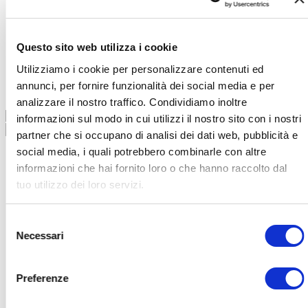
Corsi
Questo sito web utilizza i cookie
Home
I nostri corsi
Utilizziamo i cookie per personalizzare contenuti ed
Corsi
annunci, per fornire funzionalità dei social media e per
analizzare il nostro traffico. Condividiamo inoltre
1-7 di 7 risultati
informazioni sul modo in cui utilizzi il nostro sito con i nostri
partner che si occupano di analisi dei dati web, pubblicità e
social media, i quali potrebbero combinarle con altre
informazioni che hai fornito loro o che hanno raccolto dal
tuo utilizzo dei loro servizi.
Selezione
Necessari
del
consenso
Preferenze