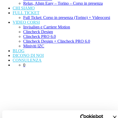
Relax, Align Easy – Torino – Corso in presenza
CHI SIAMO
FULL TICKET
Full Ticket: Corso in presenza (Torino) + Videocorsi
VIDEO CORSI
Invisalign e Carriere Motion
Clincheck Design
Clincheck PRO 6.0
Clincheck Design + Clincheck PRO 6.0
Miniviti IZC
BLOG
DICONO DI NOI
CONSULENZA
0
I nostri
corsi