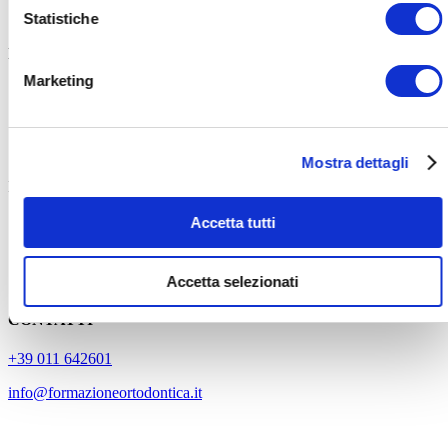
Statistiche
LINK UTILI
Marketing
ACQUISTA ORA
CHI SIAMO
DICONO DI NOI
CONSULENZA
Mostra dettagli
I CORSI
Accetta tutti
Video Corso Clincheck Design
Video Corso Clincheck PRO 6.0
Clincheck Design + Clincheck PRO 6.0
Video Corso Miniviti IZC
Accetta selezionati
CONTATTI
+39 011 642601
info@formazioneortodontica.it